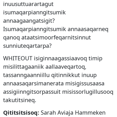
inuusuttuarartagut
isumaqarpianngitsumik
annaagaangatsigit?
Isumaqarpianngitsumik annaasaqarneq
qanoq ataatsimoorfeqarnitsinnut
sunniuteqartarpa?
WHITEOUT isiginnaagassiaavoq timip
misilittagaaniik aallaaveqartoq,
tassanngaanniillu qitinnikkut inuup
annaasaqarsimanerata misigissusaasa
assigiinngitsorpassuit misissorlugillusooq
takutitsineq.
Qititsitsisoq:
Sarah Aviaja Hammeken