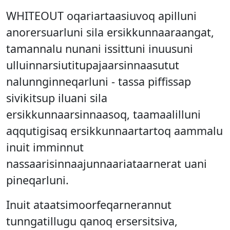
WHITEOUT oqariartaasiuvoq apilluni
anorersuarluni sila ersikkunnaaraangat,
tamannalu nunani issittuni inuusuni
ulluinnarsiutitupajaarsinnaasutut
nalunnginneqarluni - tassa piffissap
sivikitsup iluani sila
ersikkunnaarsinnaasoq, taamaalilluni
aqqutigisaq ersikkunnaartartoq aammalu
inuit imminnut
nassaarisinnaajunnaariataarnerat uani
pineqarluni.
Inuit ataatsimoorfeqarnerannut
tunngatillugu qanoq ersersitsiva,