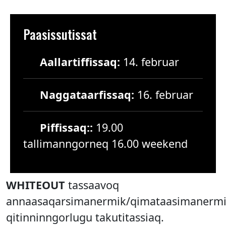
Paasissutissat
Aallartiffissaq:
14. februar
Naggataarfissaq:
16. februar
Piffissaq::
19.00
tallimanngorneq 16.00 weekend
WHITEOUT
tassaavoq
annaasaqarsimanermik/qimataasimanerm
qitinninngorlugu takutitassiaq.