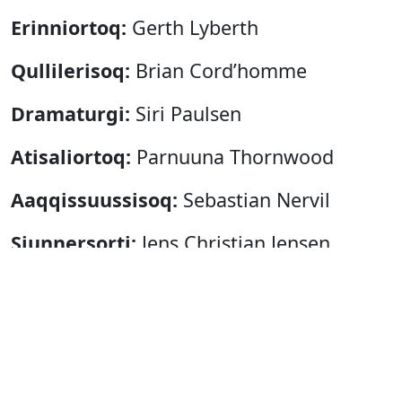
Erinniortoq:
Gerth Lyberth
Qullilerisoq:
Brian Cord’homme
Dramaturgi:
Siri Paulsen
Atisaliortoq:
Parnuuna Thornwood
Aaqqissuussisoq:
Sebastian Nervil
Siunnersorti:
Jens Christian Jensen
Qitittut:
Amanda Rubio Sánchez
Elias Khanamidi
Eydís Rose Vilmundardóttir
Márton Debreczenyi