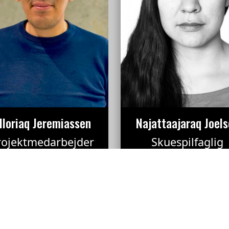
lloriaq Jeremiassen
Najattaajaraq Joel
rojektmedarbejder
Skuespilfaglig
medarbejder