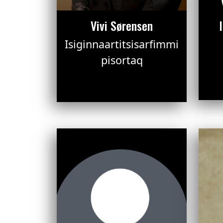
Vivi Sørensen
Isiginnaartitsisarfimmi
pisortaq