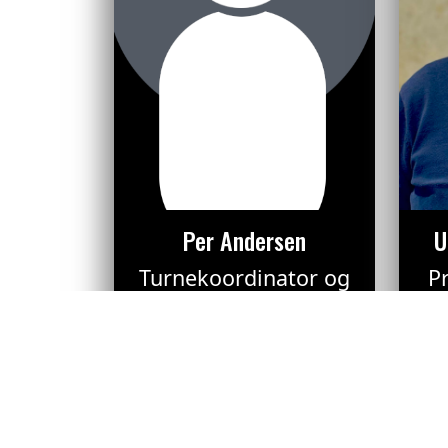
Per Andersen
U
Turnekoordinator og
P
kommunikationsmedarbejder