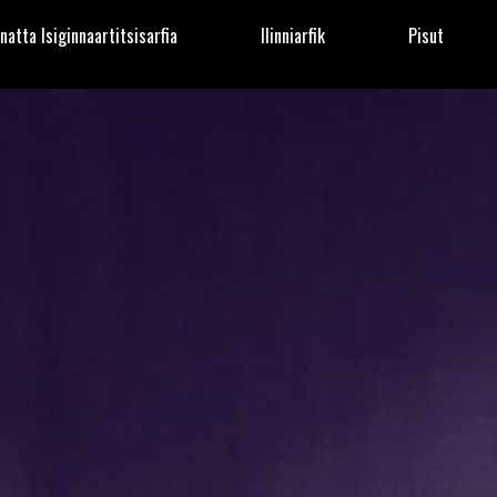
natta Isiginnaartitsisarfia
Ilinniarfik
Pisut