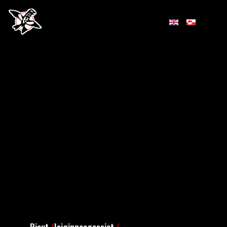
Pisut
/
Isiginnaagassiat
/