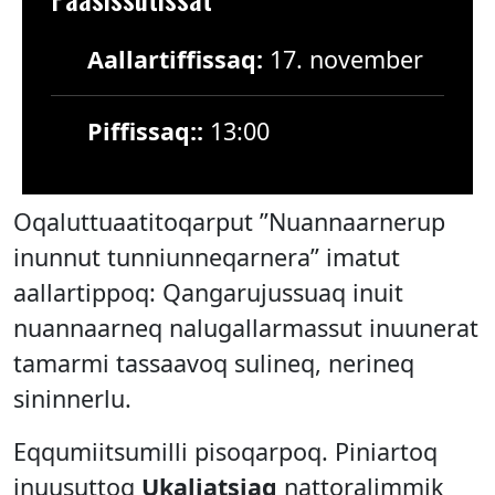
Aallartiffissaq:
17. november
Piffissaq::
13:00
Oqaluttuaatitoqarput ”Nuannaarnerup
inunnut tunniunneqarnera” imatut
aallartippoq: Qangarujussuaq inuit
nuannaarneq nalugallarmassut inuunerat
tamarmi tassaavoq sulineq, nerineq
sininnerlu.
Eqqumiitsumilli pisoqarpoq. Piniartoq
inuusuttoq
Ukaliatsiaq
nattoralimmik