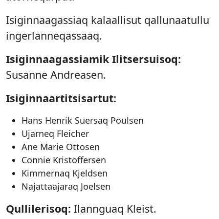
Isiginnaagassiaq kalaallisut qallunaatullu
ingerlanneqassaaq.
Isiginnaagassiamik Ilitsersuisoq:
Susanne Andreasen.
Isiginnaartitsisartut:
Hans Henrik Suersaq Poulsen
Ujarneq Fleicher
Ane Marie Ottosen
Connie Kristoffersen
Kimmernaq Kjeldsen
Najattaajaraq Joelsen
Qullilerisoq:
Ilannguaq Kleist.