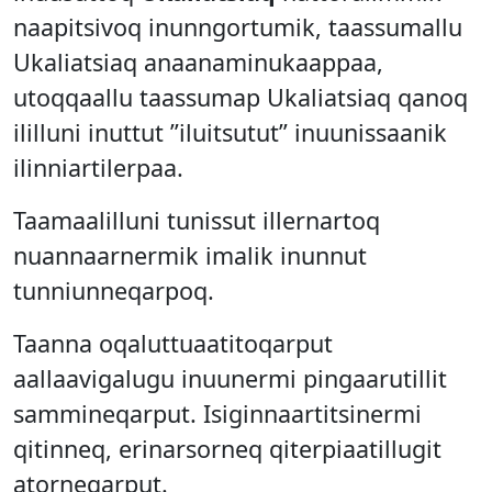
naapitsivoq inunngortumik, taassumallu
Ukaliatsiaq anaanaminukaappaa,
utoqqaallu taassumap Ukaliatsiaq qanoq
ililluni inuttut ”iluitsutut” inuunissaanik
ilinniartilerpaa.
Taamaalilluni tunissut illernartoq
nuannaarnermik imalik inunnut
tunniunneqarpoq.
Taanna oqaluttuaatitoqarput
aallaavigalugu inuunermi pingaarutillit
sammineqarput. Isiginnaartitsinermi
qitinneq, erinarsorneq qiterpiaatillugit
atorneqarput.