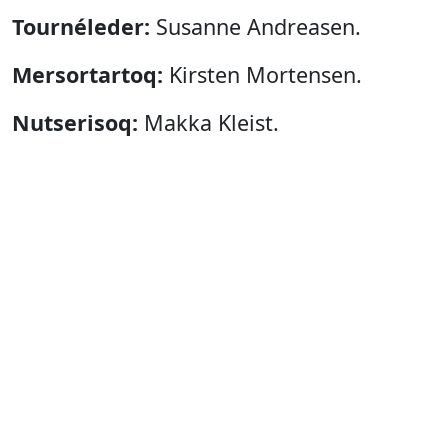
Tournéleder:
Susanne Andreasen.
Mersortartoq:
Kirsten Mortensen.
Nutserisoq:
Makka Kleist.
PR:
Heidi Møller Isaksen.
Aningaasanik akisussaasoq:
Ebbe
Mortensen.
Isiginnaartitsisitsisoq
:
Nunatta
Isiginnaartitsisarfia.
Angalaneq:
December 2015.