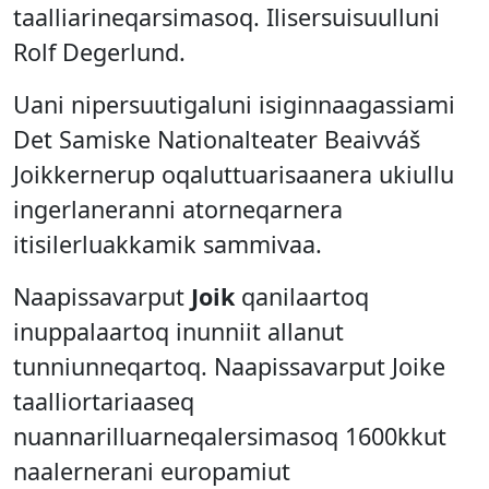
taalliarineqarsimasoq. Ilisersuisuulluni
Rolf Degerlund.
Uani nipersuutigaluni isiginnaagassiami
Det Samiske Nationalteater Beaivváš
Joikkernerup oqaluttuarisaanera ukiullu
ingerlaneranni atorneqarnera
itisilerluakkamik sammivaa.
Naapissavarput
Joik
qanilaartoq
inuppalaartoq inunniit allanut
tunniunneqartoq. Naapissavarput Joike
taalliortariaaseq
nuannarilluarneqalersimasoq 1600kkut
naalernerani europamiut