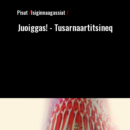
Pisut
/
Isiginnaagassiat
/
Juoiggas! - Tusarnaartitsineq