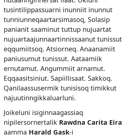
tusintilippassuarni inunniit inunnut
tunniunneqaartarsimasoq, Solasip
panianit saaminut tuttup nujuartat
nujuartaajunnaartinnissaanut tunissut
eqqumiitsoq. Atsiorneq. Anaanamiit
paniusumut tunissut. Aataamiik
ernutamut. Angummiit arnamut.
Eqqaasitsiniut. Sapiillisaat. Sakkoq.
Qanilaassusermik tunisisoq timikkut
najuutinngikkaluarluni.
Joikeluni isiginnaagassiaq
nipilersornertalik
Rawdna Carita Eira
aamma
Harald Gask
-i