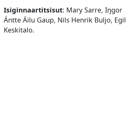
Isiginnaartitsisut
: Mary Sarre, Iŋgor
Ántte Áilu Gaup, Nils Henrik Buljo, Egil
Keskitalo.
Nipilersornerup inissitsiternera
aammalu nipilersortut
:
Roger
Ludvigsen, Svein Schultz, Jakop Janssønn.
Nikittariaatsimik ilitsersuisoq
: Marte
Fjellheim Sarre.
Duodji designer mersortorlu
: Ann
Majbritt Eriksen.
Qulliit nipillu
: Olav Johan Eira, Sami
Kultima.