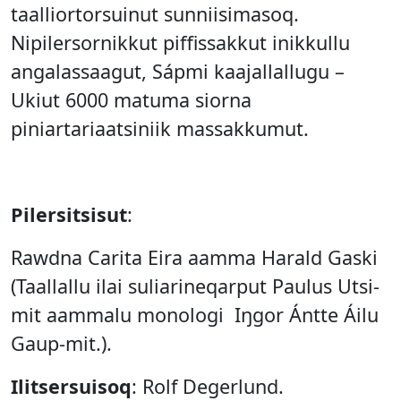
taalliortorsuinut sunniisimasoq.
Nipilersornikkut piffissakkut inikkullu
angalassaagut, Sápmi kaajallallugu –
Ukiut 6000 matuma siorna
piniartariaatsiniik massakkumut.
Pilersitsisut
:
Rawdna Carita Eira aamma Harald Gaski
(Taallallu ilai suliarineqarput Paulus Utsi-
mit aammalu monologi Iŋgor Ántte Áilu
Gaup-mit.).
Ilitsersuisoq
: Rolf Degerlund.