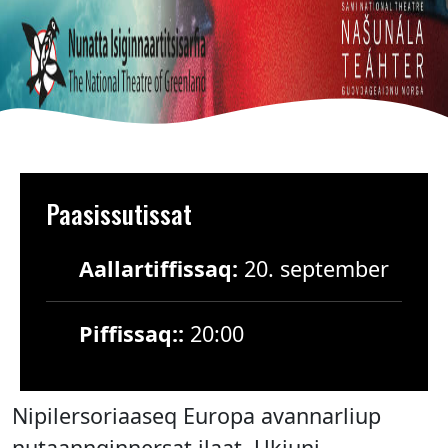
Paasissutissat
Aallartiffissaq:
20. september
Piffissaq::
20:00
Nipilersoriaaseq Europa avannarliup
nutaannginnersat ilaat. Ukiuni