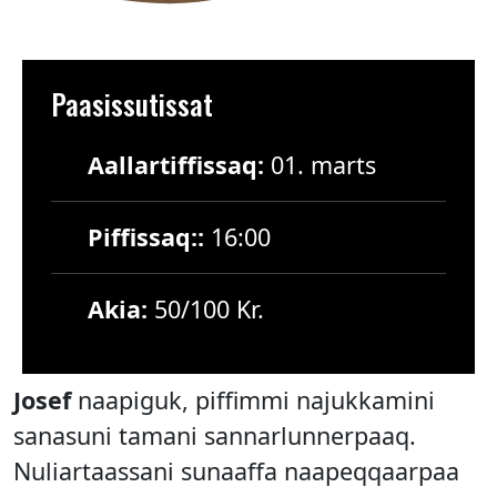
Paasissutissat
Aallartiffissaq:
01. marts
Piffissaq::
16:00
Akia:
50/100 Kr.
Josef
naapiguk, piffimmi najukkamini
sanasuni tamani sannarlunnerpaaq.
Nuliartaassani sunaaffa naapeqqaarpaa