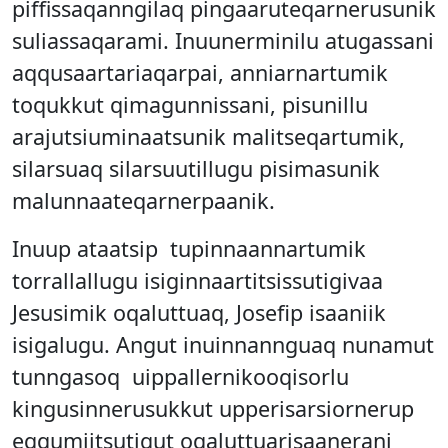
piffissaqanngilaq pingaaruteqarnerusunik
suliassaqarami. Inuunerminilu atugassani
aqqusaartariaqarpai, anniarnartumik
toqukkut qimagunnissani, pisunillu
arajutsiuminaatsunik malitseqartumik,
silarsuaq silarsuutillugu pisimasunik
malunnaateqarnerpaanik.
Inuup ataatsip tupinnaannartumik
torrallallugu isiginnaartitsissutigivaa
Jesusimik oqaluttuaq, Josefip isaaniik
isigalugu. Angut inuinnannguaq nunamut
tunngasoq uippallernikooqisorlu
kingusinnerusukkut upperisarsiornerup
eqqumiitsutigut oqaluttuarisaanerani