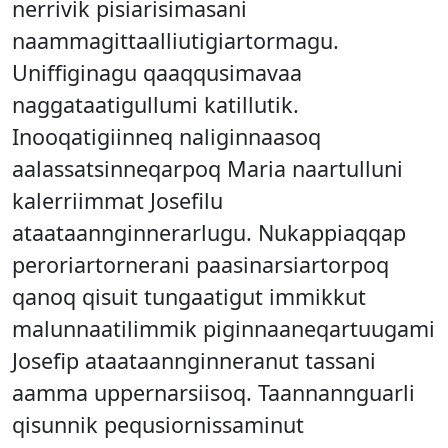
nerrivik pisiarisimasani
naammagittaalliutigiartormagu.
Uniffiginagu qaaqqusimavaa
naggataatigullumi katillutik.
Inooqatigiinneq naliginnaasoq
aalassatsinneqarpoq Maria naartulluni
kalerriimmat Josefilu
ataataannginnerarlugu. Nukappiaqqap
peroriartornerani paasinarsiartorpoq
qanoq qisuit tungaatigut immikkut
malunnaatilimmik piginnaaneqartuugami
Josefip ataataannginneranut tassani
aamma uppernarsiisoq. Taannannguarli
qisunnik pequsiornissaminut