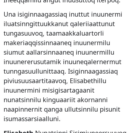
Una isiginnaagassiaq inuttut inuunermi
iluatsinngittuukkanut qaleriiaattunut
tungasuuvoq, taamaakkaluartorli
makeriaqqissinnaaneq inuunermilu
siumut aallarsinnaaneq inuunermillu
inuunererusutamik inuuneqalernermut
tunngasuullunittaaq. Isiginnaagassiaq
piviusuusaartitaavoq, Elisabethillu
inuunermini misigisartagaanit
nunatsinnilu kinguaariit akornanni
naapinnernit qanga ullutsinnilu pisunit
isumassarsiaalluni.
Elisabeth
Nunatsinni Sisimiuneersuuvoq,