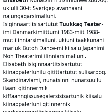
ukiulli 30-it Sverigep avannaani
najungaqarsimalluni.
Isiginnaartitsisartutut
Tuukkaq Teater
-
imi Danmarkimiittumi 1983-miit 1988-
mut ilinniarsimalluni, ukiuni taakkunani
marluk Butoh Dance-mi kiisalu Japanimi
Noh Theaterimi ilinniarsimalluni.
Elisabeth isiginnaartitsisartutut
kiinappalerlunilu qitittartutut sulisarpoq.
Skandinaviami, nunatsinni nunarsuullu
ilaani qitinnermik
kiffaanngissuseqalersisisartunik kiisalu
kiinappalerluni qitinnernik
workshoppertitsisarpoq kiisalu