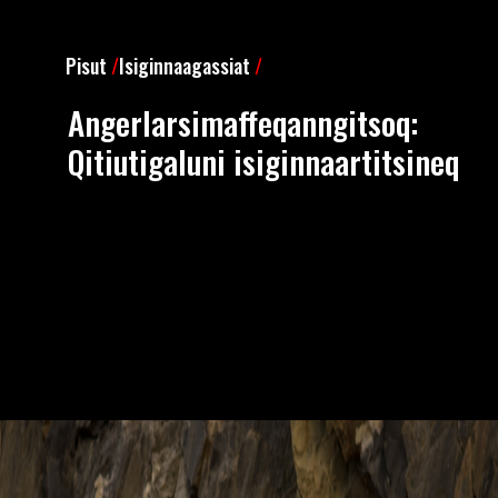
Pisut
/
Isiginnaagassiat
/
Angerlarsimaffeqanngitsoq:
Qitiutigaluni isiginnaartitsineq