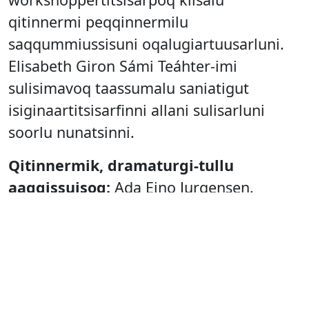
qitinnermi peqqinnermilu
saqqummiussisuni oqalugiartuusarluni.
Elisabeth Giron Sámi Teáhter-imi
sulisimavoq taassumalu saniatigut
isiginaartitsisarfinni allani sulisarluni
soorlu nunatsinni.
Qitinnermik, dramaturgi-tullu
aaqqissuisoq:
Ada Eino Jurgensen.
Qitittoq:
Elisabeth Heilmann Blind.
Erinniortoq:
Tuomas Rounakari.
Jojk-ertoq:
Lars Henrik Blind.