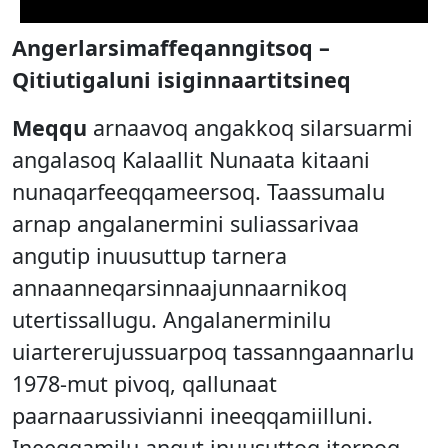
Angerlarsimaffeqanngitsoq –
Qitiutigaluni isiginnaartitsineq
Meqqu
arnaavoq angakkoq silarsuarmi
angalasoq Kalaallit Nunaata kitaani
nunaqarfeeqqameersoq. Taassumalu
arnap angalanermini suliassarivaa
angutip inuusuttup tarnera
annaanneqarsinnaajunnaarnikoq
utertissallugu. Angalanerminilu
uiartererujussuarpoq tassanngaannarlu
1978-mut pivoq, qallunaat
paarnaarussivianni ineeqqamiilluni.
Ineeqqamilu angut inuusuttoq iterpoq.