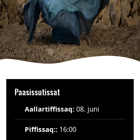
Paasissutissat
Aallartiffissaq:
08. juni
Piffissaq::
16:00